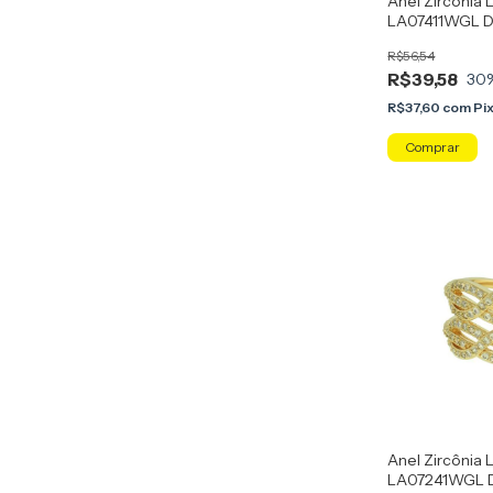
Anel Zircônia L
LA07411WGL Do
R$56,54
R$39,58
30
R$37,60
com
Pi
Comprar
Anel Zircônia L
LA07241WGL D