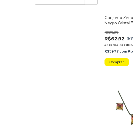
Conjunto Zirco
Negro Cristal 
R$89,89
R$62,92
30
2
x
de
R$31,46
sem j
R$59,77
com
Pi