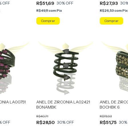
R$51,69
R$27,93
% OFF
30
% OFF
30
%
x
R$49,11
com
Pix
R$26,53
com
Pix
Comprar
Comprar
ONIA LA00751
ANEL DE ZIRCONIA LA02421
ANEL DE ZIRC
BONAMBK
BOCHBK 6
R$40,71
R$73,93
R$28,50
R$51,75
% OFF
30
% OFF
30
%