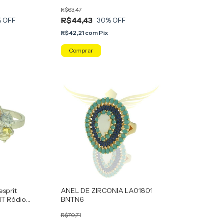
R$63,47
R$44,43
 OFF
30
% OFF
R$42,21
com
Pix
Comprar
esprit
ANEL DE ZIRCONIA LA01801
T Ródio
BNTN6
R$70,71