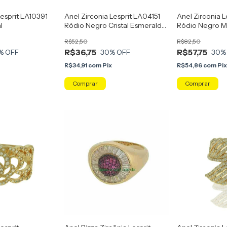
Lesprit LA10391
Anel Zirconia Lesprit LA04151
Anel Zirconia 
l
Ródio Negro Cristal Esmeralda
Ródio Negro Mu
Fusion
R$52,50
R$82,50
R$36,75
R$57,75
% OFF
30
% OFF
30
%
x
R$34,91
com
Pix
R$54,86
com
Pi
Comprar
Comprar