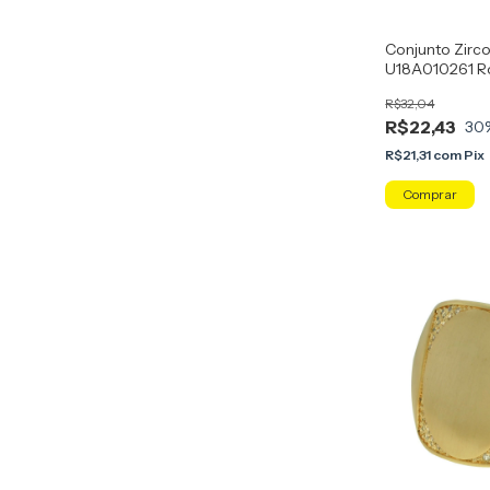
Conjunto Zirco
U18A010261 R
Rainbow Rosa
R$32,04
R$22,43
30
R$21,31
com
Pix