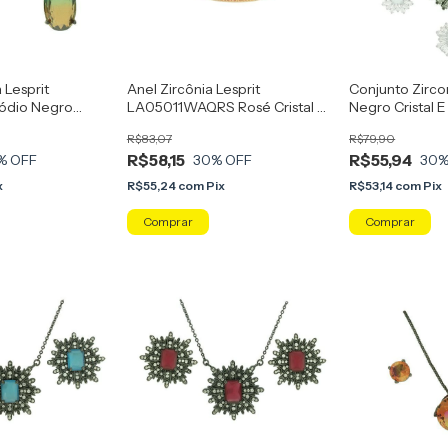
 Lesprit
Anel Zircônia Lesprit
Conjunto Zirco
ódio Negro
LA05011WAQRS Rosé Cristal E
Negro Cristal E
w Verde E
Azul Claro
Leitosa
R$83,07
R$79,90
R$58,15
R$55,94
% OFF
30
% OFF
30
%
x
R$55,24
com
Pix
R$53,14
com
Pix
Comprar