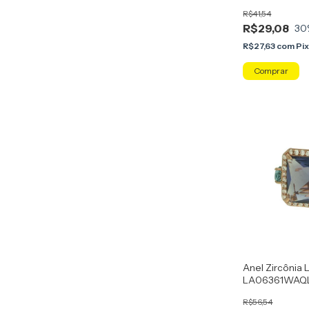
R$41,54
R$29,08
30
R$27,63
com
Pi
Comprar
Anel Zircônia L
LA06361WAQL
Ametista
R$56,54