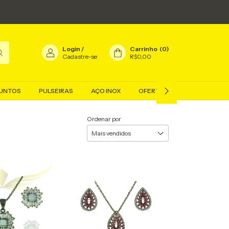
Login
/
Carrinho
(
0
)
Cadastre-se
R$0,00
UNTOS
PULSEIRAS
AÇO INOX
OFERTAS
BLOG
Ordenar por