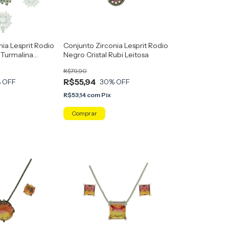
nia Lesprit Rodio
Conjunto Zirconia Lesprit Rodio
 Turmalina
Negro Cristal Rubi Leitosa
R$79,90
R$55,94
 OFF
30
% OFF
R$53,14
com
Pix