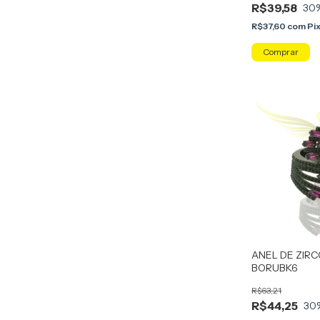
R$39,58
30
R$37,60
com
Pi
Comprar
ANEL DE ZIRC
BORUBK6
R$63,21
R$44,25
30