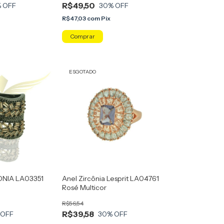
R$49,50
 OFF
30
% OFF
R$47,03
com
Pix
Comprar
ESGOTADO
ONIA LA03351
Anel Zircônia Lesprit LA04761
Rosé Multicor
R$56,54
R$39,58
 OFF
30
% OFF