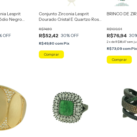
nia Lesprit
Conjunto Zirconia Lesprit
BRINCO DE ZI
ódio Negro
Dourado Cristal E Quartzo Rosa
 E Amarelo
Leitosa
R$74,89
R$109,91
R$52,42
R$76,94
% OFF
30
% OFF
30
2
x
de
R$38,47
sem ju
R$49,80
com
Pix
R$73,09
com
Pi