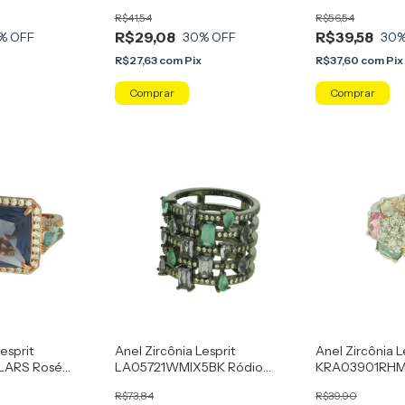
Ametista
R$41,54
R$56,54
R$29,08
R$39,58
% OFF
30
% OFF
30
%
x
R$27,63
com
Pix
R$37,60
com
Pix
Comprar
Comprar
esprit
Anel Zircônia Lesprit
Anel Zircônia L
ARS Rosé
LA05721WMIX5BK Ródio
KRA03901RHM
Negro Cristal E Multicor
Multicor
R$73,84
R$39,90