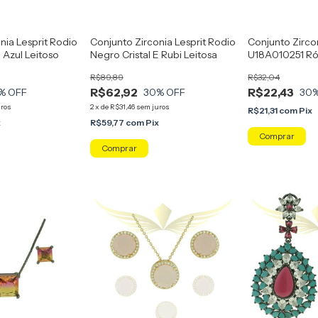
nia Lesprit Rodio
Conjunto Zirconia Lesprit Rodio
Conjunto Zircon
E Azul Leitoso
Negro Cristal E Rubi Leitosa
U18A010251 Ró
Rainbow Rosa 
R$89,89
R$32,04
R$62,92
R$22,43
% OFF
30
% OFF
30
uros
2
x
de
R$31,46
sem juros
R$21,31
com
Pix
x
R$59,77
com
Pix