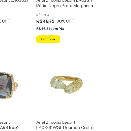
Lesprit LA03631
Anel Zirconia Lesprit LA02611
l
Ródio Negro Preto Morganita
R$69,64
R$48,75
% OFF
30
% OFF
x
R$46,31
com
Pix
Comprar
esprit
Anel Zircônia Lesprit
ARS Rosé
LA07361WGL Dourado Cristal