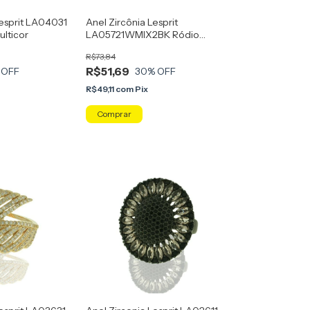
Lesprit LA04031
Anel Zircônia Lesprit
lticor
LA05721WMIX2BK Ródio
Negro Cristal E Multicor
R$73,84
R$51,69
 OFF
30
% OFF
x
R$49,11
com
Pix
Comprar