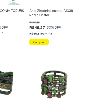
RCONIA TQRUBK
Anel Zircônia Lesprit LA10391
Ródio Cristal
R$70,38
R$49,27
% OFF
30
% OFF
ros
R$46,81
com
Pix
x
Comprar