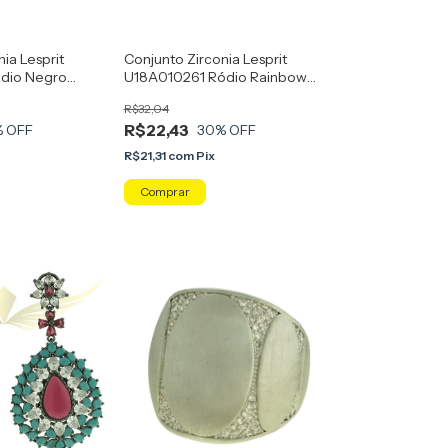
ia Lesprit
Conjunto Zirconia Lesprit
dio Negro
U18A010261 Ródio Rainbow
E Amarelo
Rosa E Amarelo
R$32,04
R$22,43
% OFF
30
% OFF
R$21,31
com
Pix