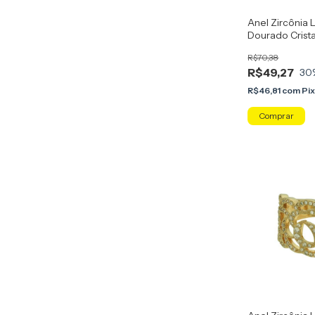
Anel Zircônia 
Dourado Crista
R$70,38
R$49,27
30
R$46,81
com
Pi
Comprar