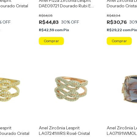
esprit
Anel Pizza Zircônia Lesprit
Anel Zirconia 
urado Cristal
DAE09721 Dourado Rubi E
Dourado Crista
Cristal
R$64,05
R$43,94
R$44,83
R$30,76
% OFF
30
% OFF
30
x
R$42,59
com
Pix
R$29,22
com
Pi
Comprar
Comprar
esprit
Anel Zircônia Lesprit
Anel Zircônia L
ourado Cristal
LA07241WRS Rosé Cristal
LA07191WMOL